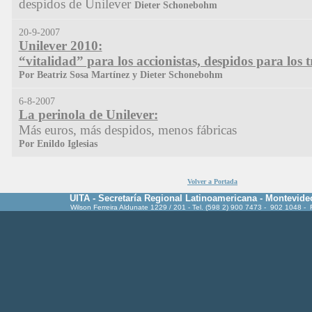
despidos de Unilever
Dieter Schonebohm
20-9-2007
Unilever 2010:
“vitalidad” para los accionistas, despidos para los 
Por Beatriz Sosa Martínez y Dieter Schonebohm
6-8-2007
La perinola de Unilever:
Más euros, más despidos, menos fábricas
Por Enildo Iglesias
Volver a Portada
UITA - Secretaría Regional Latinoamericana - Montevide
Wilson Ferreira Aldunate 1229 / 201 - Tel. (598 2) 900 7473 - 902 1048 -