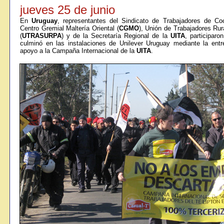
jueves 25 de junio
En
Uruguay
, representantes del Sindicato de Trabajadores de Co
Centro Gremial Maltería Oriental (
CGMO
), Unión de Trabajadores Rur
(
UTRASURPA
) y de la Secretaría Regional de la
UITA
, participar
culminó en las instalaciones de Unilever Uruguay mediante la ent
apoyo a la Campaña Internacional de la
UITA
.