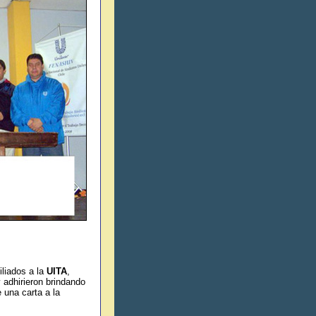
filiados a la
UITA
,
 adhirieron brindando
 una carta a la