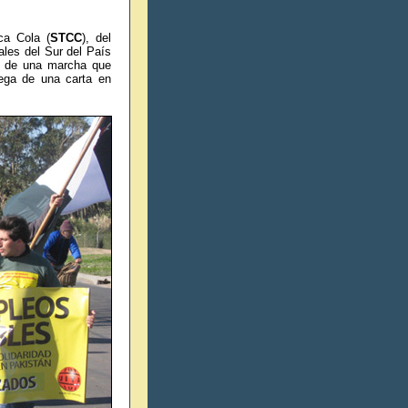
ca Cola (
STCC
), del
ales del Sur del País
on de una marcha que
rega de una carta en