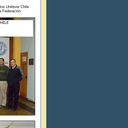
os Unilever Chile
a Federación.