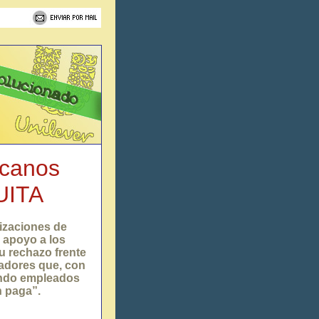
icanos
UITA
izaciones de
u apoyo a los
su rechazo frente
jadores que, con
iendo empleados
n paga”.