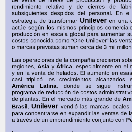
de venta de líneas de producción y produ
rendimiento relativo y de cierres de fábr
subsiguientes despidos del personal. En e
Unilever
estrategia de transformar
en una 
actúe según los mismos principios comercial
producción en escala global para aumentar su
costos conocida como “One Unilever” las vent
o marcas previstas suman cerca de 3 mil millon
Las operaciones de la compañía crecieron sob
regiones,
Asia
y
África
, especialmente en el
y en la venta de helados. El aumento en esa
casi triplicó los crecimientos alcanzados
América Latina
, donde se sigue instru
programa de reducción de costos administrativo
de plantas. En el mercado más grande de
Amé
Unilever
Brasil
,
vendió las marcas locales 
para concentrarse en expandir las ventas de 
a través de un emprendimiento conjunto con
P