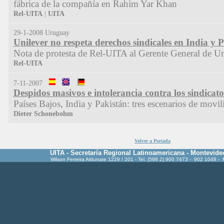
fábrica de la compañía en Rahim Yar Khan
Rel-UITA
|
UITA
29-1-2008 Uruguay
Unilever no respeta derechos sindicales en India y 
Nota de protesta de Rel-UITA al Gerente General de U
Rel-UITA
7-11-2007
Despidos masivos e intolerancia contra los sindicato
Países Bajos, India y Pakistán: tres escenarios de movil
Dieter Schonebohm
Volver a Portada
UITA - Secretaría Regional Latinoamericana - Montevide
Wilson Ferreira Aldunate 1229 / 201 - Tel. (598 2) 900 7473 - 902 1048 -