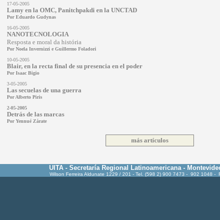
17-05-2005
Lamy en la OMC, Panitchpakdi en la UNCTAD
Por Eduardo Gudynas
16-05-2005
NANOTECNOLOGIA
Resposta e moral da história
Por Noela Invernizzi e Guillermo Foladori
10-05-2005
Blair, en la recta final de su presencia en el poder
Por
Isaac Bigio
3-05-200
5
Las secuelas de una guerra
Por
Alberto Piris
2-05-2005
Detrás de las marcas
Por Yennué Zárate
más artículos
UITA - Secretaría Regional Latinoamericana - Montevide
Wilson Ferreira Aldunate 1229 / 201 - Tel. (598 2) 900 7473 - 902 1048 -