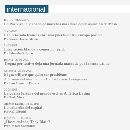
internacional
Bolivia 31-05-2005
La Paz vive la jornada de marchas más dura desde asunción de Mesa
31-05-2005
El electorado francés abre una puerta a otra Europa posible
Por Ricardo Gómez Muñoz
31-05-2005
Integración blanda y comercio rígido
Por Eduardo Gudynas
Bolivia 26-05-2005
Tregua por festivo deja una jornada marcada por la tensa calma
Colombia 25-05-2005
El guerrillero que quiso ser presidente
A 15 años del asesinato de Carlos Pizarro Leongómez
Por Luis Alejandro Pedraza
20-05-2005
La cuarta fortuna del mundo está en América Latina
Por
Paola Visca
América Latina 19-05-2005
La cobardía del capital
Por
Raúl Zibechi
Inglaterra 18-05-2005
¿Hasta cuándo, Tony Blair?
Por Gennaro Carotenuto