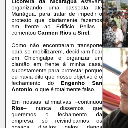
Licoreira da Nicarágua
estavam
organizando uma passeata até
Manágua, para tratar de impedir o
protesto que diariamente fazemos
em frente ao Edifício Pellas -
comentou
Carmen Ríos
a
Sirel
.
Como não encontraram transporte
para se mobilizarem, decidiram ficar
em Chichigalpa e organizar um
plantão em frente à minha casa,
supostamente para protestar porque
eu havia dito que nosso objetivo é o
fechamento do
Engenho San
Antonio
, o que é totalmente falso.
Em nossas afirmativas –continuou
Ríos
– nunca dissemos que
queremos o fechamento da
empresa, só reivindicamos os
nossos direitos pelos danos