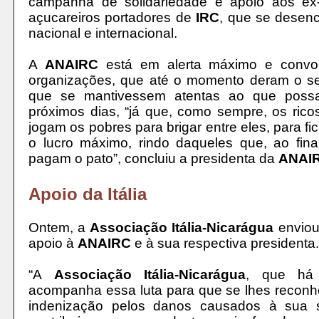
campanha de solidariedade e apoio aos ex-
açucareiros portadores de
IRC
, que se desen
nacional e internacional.
A
ANAIRC
está em alerta máximo e convo
organizações, que até o momento deram o se
que se mantivessem atentas ao que possa
próximos dias, “já que, como sempre, os ric
jogam os pobres para brigar entre eles, para f
o lucro máximo, rindo daqueles que, ao fina
pagam o pato”, concluiu a presidenta da
ANAI
Apoio da Itália
Ontem, a
Associação Itália-Nicarágua
enviou
apoio à
ANAIRC
e à sua respectiva presidenta.
“A
Associação Itália-Nicarágua
, que há 
acompanha essa luta para que se lhes reconhe
indenização pelos danos causados à sua 