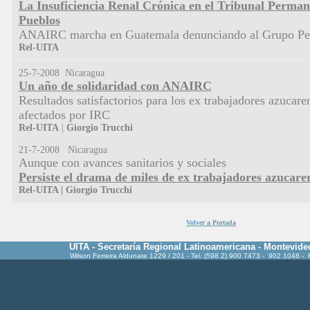
La Insuficiencia Renal Crónica en el Tribunal Perman
Pueblos
ANAIRC marcha en Guatemala denunciando
al Grupo Pe
Rel-UITA
25-7-2008 Nicaragua
Un año de solidaridad con ANAIRC
Resultados satisfactorios para los ex trabajadores azucare
afectados
por IRC
Rel-UITA
|
Giorgio Trucchi
21-7-2008 Nicaragua
Aunque con avances sanitarios y sociales
Persiste el drama de miles de ex trabajadores azucare
Rel-UITA
|
Giorgio Trucchi
Volver a Portada
UITA - Secretaría Regional Latinoamericana - Montevide
Wilson Ferreira Aldunate 1229 / 201 - Tel. (598 2) 900 7473 - 902 1048 -