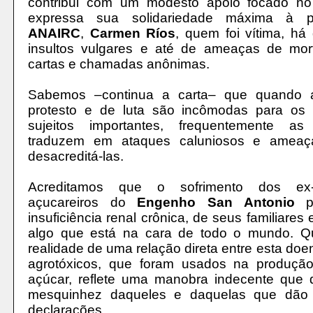
contribui com um modesto apoio focado no
expressa sua solidariedade máxima à p
ANAIRC
,
Carmen Ríos
, quem foi vítima, há 
insultos vulgares e até de ameaças de mor
cartas e chamadas anônimas.
Sabemos –continua a carta– que quando 
protesto e de luta são incômodas para os 
sujeitos importantes, frequentemente a
traduzem em ataques caluniosos e ameaç
desacreditá-las.
Acreditamos que o sofrimento dos ex-t
açucareiros do
Engenho San Antonio
po
insuficiência renal crônica, de seus familiares
algo que está na cara de todo o mundo. Q
realidade de uma relação direta entre esta doe
agrotóxicos, que foram usados na produçã
açúcar, reflete uma manobra indecente que
mesquinhez daqueles e daquelas que dão 
declarações.