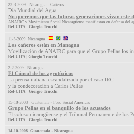
23-3-2009 Nicaragua - Cañeros
Día Mundial del Agua
No queremos que las futuras generaciones vivan este
ANAIRC y Movimiento Social Nicaragüense manifiestan en defensa del a
Rel
-
UITA
|
Giorgio
Trucchi
11-3-2009 Nicaragua
Los cañeros están en Managua
Movilización de ANAIRC para que el Grupo Pellas los 
Rel-UITA |
Giorgio
Trucchi
2-2-2009 Nicaragua
El Cónsul de los agrotóxicos
La prensa italiana escandalizada por el caso IRC
y la condecoración a Carlos Pellas
Rel
-
UITA
|
Giorgio
Trucchi
15-10-2008 Guatemala - Foro Social Américas
Grupo Pellas en el banquillo de los acusados
El coloso nicaragüense y el Tribunal Permanente de los P
Rel-UITA
|
Giorgio Trucchi
14-10-2008 Guatemala - Nicaragua