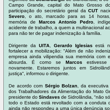
Campo Grande, capital do Mato Grosso d
participação do secretário geral da
CUT
naci
Severo
, o ato, marcado para as 14 horas
memória de
Marcos Antonio Pedro
, indí
acidente de trabalho, a quem a multinacional a
para não ter de pagar indenização à família.
Dirigente da
UITA
,
Gerardo Iglesias
está 
fortalecer a mobilização:
"Além de não indeniz
empresa ainda vilipendia sua memória com 
absurda. É como se
Marcos
estivesse
novamente. Estaremos juntos em Sidrolândi
justiça", informou o dirigente.
De acordo com
Sérgio Bolzan
, da executiv
dos Trabalhadores da Alimentação do Mato G
presidente do
Sindaves
de Sidrolândia, "não s
todo o Estado está revoltado com a conduta
ainda não respondeu a uma única denúncia so