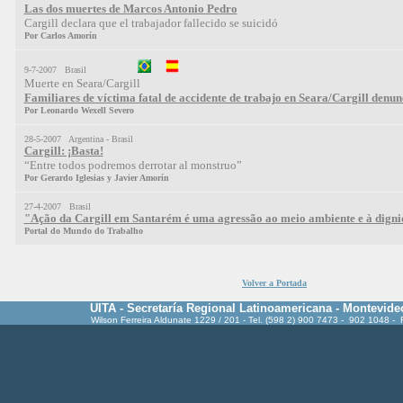
Las dos muertes de Marcos Antonio Pedro
Cargill declara que el trabajador fallecido se suicidó
Por Carlos Amorín
9-7-2007 Brasil
Muerte en Seara/Cargill
Familiares de víctima fatal de accidente de trabajo en Seara/Cargill den
Por Leonardo Wexell Severo
28-5-2007 Argentina - Brasil
Cargill: ¡Basta!
“Entre todos podremos derrotar al monstruo”
Por Gerardo Iglesias y Javier Amorín
27-4-2007 Brasil
"Ação da Cargill em Santarém é uma agressão ao meio ambiente e à digni
Portal do Mundo do Trabalho
Volver a Portada
UITA - Secretaría Regional Latinoamericana - Montevide
Wilson Ferreira Aldunate 1229 / 201 - Tel. (598 2) 900 7473 - 902 1048 -