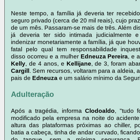
Neste tempo, a família já deveria ter recebid
seguro privado (cerca de 20 mil reais), cujo pr
de um mês. Passaram-se mais de três. Além di
já deveria ter sido intimada judicialmente 
indenizar monetariamente a família, já que ho
fatal pelo qual tem responsabilidade inques
disso ocorreu e a mulher
Edneuza Pereira
, e 
Kelly
, de 4 anos, e
Kellijane
, de 3, foram ab
Cargill
. Sem recursos, voltaram para a aldeia, 
pais de
Edneuza
e um salário mínimo da Seguri
Adulteração
Após a tragédia, informa
Clodoaldo
, "tudo f
modificado pela empresa na noite do acidente
altura das plataformas próximas ao chiller, p
batia a cabeça, tinha de andar curvado, fican
do tanque, sem a mínima segurança. E