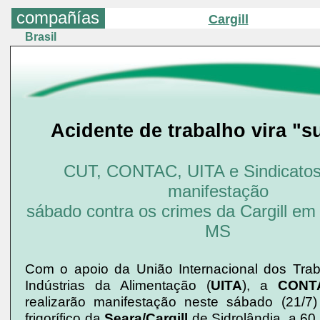
compañías
Cargill
Brasil
Acidente de trabalho vira "s
CUT, CONTAC, UITA e Sindicato
manifestação
sábado contra os crimes da Cargill em 
MS
Com o apoio da União Internacional dos Tra
Indústrias da Alimentação (
UITA
), a
CONT
realizarão manifestação neste sábado (21/7
frigorífico da
Seara/Cargill
de Sidrolândia, a 60