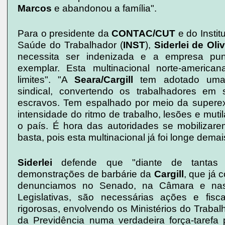
Marcos
e abandonou a família".
Para o presidente da
CONTAC/CUT
e do Instit
Saúde do Trabalhador (
INST
),
Siderlei de Oliv
necessita ser indenizada e a empresa pu
exemplar. Esta multinacional norte-america
limites". "A
Seara/Cargill
tem adotado uma p
sindical, convertendo os trabalhadores em 
escravos. Tem espalhado por meio da supere
intensidade do ritmo de trabalho, lesões e mut
o país. É hora das autoridades se mobiliza
basta, pois esta multinacional já foi longe demai
Siderlei
defende que "diante de tantas 
demonstrações de barbárie da
Cargill
, que já
denunciamos no Senado, na Câmara e nas
Legislativas, são necessárias ações e fisc
rigorosas, envolvendo os Ministérios do Traba
da Previdência numa verdadeira força-tarefa 