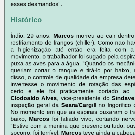
esses desmandos".
Histórico
Índio, 29 anos,
Marcos
morreu ao cair dentr
resfriamento de frangos (chiller). Como não ha
a higienização até então era feita com 
movimento, o trabalhador foi sugado pela espira
puxa as aves para a água. "Quando os mecân
queriam cortar o tanque e tirá-lo por baixo,
disso, o controle de qualidade da empresa det
invertesse o movimento de rotação das espi
certo e ele foi praticamente cortado ao 
Clodoaldo Alves
, vice-presidente do
Sindave
inspeção geral da
Seara/Cargill
no frigorífico 
No momento em que as espirais puxaram o tr
baixo,
Marcos
foi fatiado vivo, cortando nerv
"Estive com a menina que presenciou tudo, ouv
socorro, foi terrível,
Marcos
teve ainda a cabeça