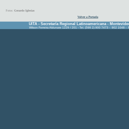
Fotos:
Gerardo Iglesias
Volver a Portada
UITA - Secretaría Regional Latinoamericana - Montevide
Wilson Ferreira Aldunate 1229 / 201 - Tel. (598 2) 900 7473 - 902 1048 -