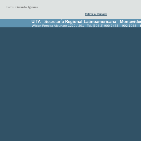
Fotos:
Gerardo Iglesias
Volver a Portada
UITA - Secretaría Regional Latinoamericana - Montevide
Wilson Ferreira Aldunate 1229 / 201 - Tel. (598 2) 900 7473 - 902 1048 -