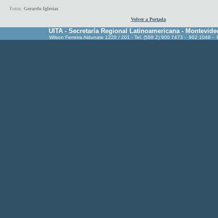
Fotos:
Gerardo Iglesias
Volver a Portada
UITA - Secretaría Regional Latinoamericana - Montevide
Wilson Ferreira Aldunate 1229 / 201 - Tel. (598 2) 900 7473 - 902 1048 -