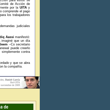
ección para estos se
Comité de Acción de
amente por la
UITA
y
rdo comprende el pago
para los trabajadores
demandas judiciales
diq Aassi
manifestó:
a imaginé que un día
aleem
–
Co secretario
hanewal puede creerlo
 simplemente contra
ordado y que se abra
 con la compañía.
ideo,
Daniel García
Rel-UITA
e noviembre de
2009