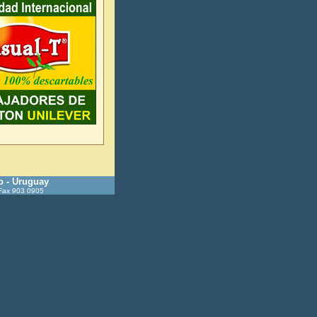
o - Uruguay
 Fax 903 0905