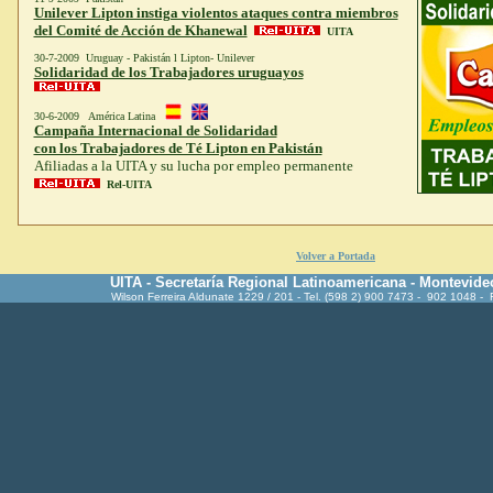
Unilever Lipton instiga violentos ataques contra miembros
del Comité de Acción de Khanewal
UITA
30-7-2009 Uruguay - Pakistán l Lipton- Unilever
Solidaridad de los Trabajadores uruguayos
30-6-2009 América Latina
Campaña Internacional de Solidaridad
con los Trabajadores de Té Lipton en Pakistán
Afiliadas a la UITA y su lucha por empleo permanente
Rel-UITA
Volver a Portada
UITA - Secretaría Regional Latinoamericana - Montevide
Wilson Ferreira Aldunate 1229 / 201 - Tel. (598 2) 900 7473 - 902 1048 -