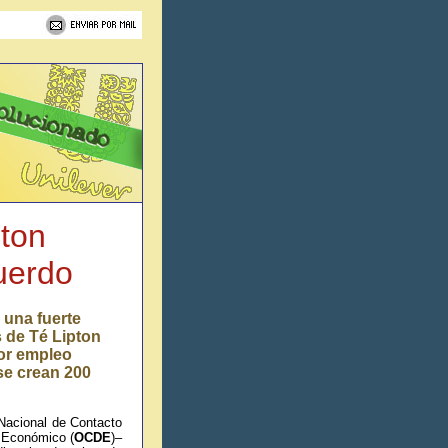
pton
uerdo
 una fuerte
 de Té Lipton
or empleo
se crean 200
Nacional de Contacto
o Económico (
OCDE
)
–