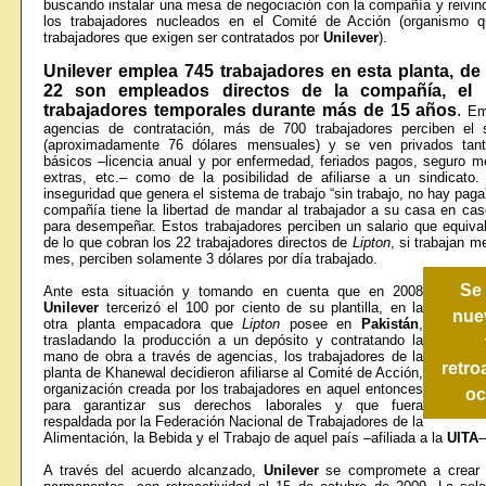
buscando instalar una mesa de negociación con la compañía y reivind
los trabajadores nucleados en el Comité de Acción (organismo q
trabajadores que exigen ser contratados por
Unilever
).
Unilever emplea 745 trabajadores en esta planta, de
22 son empleados directos de la compañía, el 
trabajadores temporales durante más de 15 años
.
Em
agencias de contratación, más de 700 trabajadores perciben el s
(aproximadamente 76 dólares mensuales) y se ven privados tant
básicos –licencia anual y por enfermedad, feriados pagos, seguro m
extras, etc.
–
como de la posibilidad de afiliarse a un sindicato
inseguridad que genera el sistema de trabajo “sin trabajo, no hay paga”
compañía tiene la libertad de mandar al trabajador a su casa en ca
para desempeñar. Estos trabajadores perciben un salario que equiva
de lo que cobran los 22 trabajadores directos de
Lipton
, si trabajan m
mes, perciben solamente 3 dólares por día trabajado.
Se
Ante esta situación y tomando en cuenta que en 2008
Unilever
tercerizó el 100 por ciento de su plantilla, en la
nue
otra planta empacadora que
Lipton
posee en
Pakistán
,
trasladando la producción a un depósito y contratando la
mano de obra a través de agencias, los trabajadores de la
retro
planta de Khanewal decidieron afiliarse al Comité de Acción,
organización creada por los trabajadores en aquel entonces
oc
para garantizar sus derechos laborales y que fuera
respaldada por la Federación Nacional de Trabajadores de la
Alimentación, la Bebida y el Trabajo de aquel país
–
afiliada a la
UITA
–
A través del acuerdo alcanzado,
Unilever
se compromete a crear 