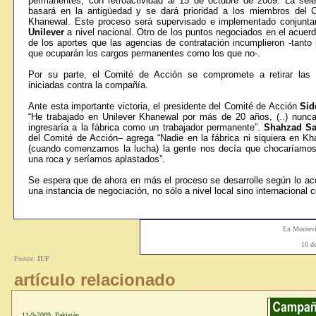
permanentes, con retroactividad al 15 de octubre de 2009. La sel
basará en la antigüedad y se dará prioridad a los miembros del 
Khanewal. Este proceso será supervisado e implementado conjunt
Unilever
a nivel nacional. Otro de los puntos negociados en el acue
de los aportes que las agencias de contratación incumplieron -tanto 
que ocuparán los cargos permanentes como los que no-.
Por su parte, el Comité de Acción se compromete a retirar las 
iniciadas contra la compañía.
Ante esta importante victoria, el presidente del Comité de Acción
Sid
“He trabajado en Unilever Khanewal por más de 20 años, (..) nunc
ingresaría a la fábrica como un trabajador permanente”.
Shahzad S
del Comité de Acción
–
agrega “Nadie en la fábrica ni siquiera en K
(cuando comenzamos la lucha) la gente nos decía que chocaríamos
una roca y seríamos aplastados”.
Se espera que de ahora en más el proceso se desarrolle según lo ac
una instancia de negociación, no sólo a nivel local sino internacional
En Montev
10 d
Fuente:
IUF
artículo relacionado
11-9-2009 Pakistán