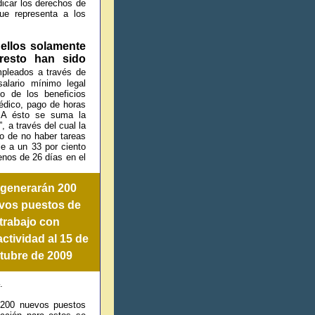
icar los derechos de
ue representa a los
 ellos solamente
resto han sido
pleados a través de
alario mínimo legal
o de los beneficios
édico, pago de horas
. A ésto se suma la
, a través del cual la
so de no haber tareas
le a un 33 por ciento
enos de 26 días en el
 generarán 200
vos puestos de
trabajo con
actividad al 15 de
tubre de 2009
.
200 nuevos puestos