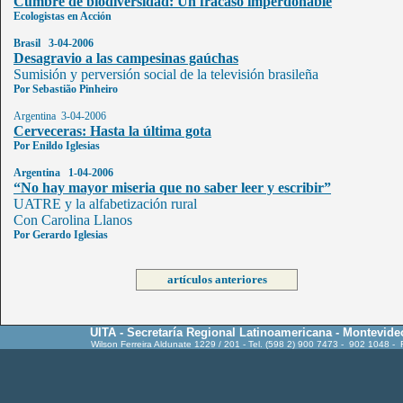
Cumbre de biodiversidad: Un fracaso imperdonable
Ecologistas en Acción
Brasil 3-04-2006
Desagravio a las campesinas gaúchas
Sumisión y perversión social de la televisión brasileña
Por Sebastião Pinheiro
Argentina 3-04-2006
Cerveceras: Hasta la última gota
Por Enildo Iglesias
Argentina 1-04-2006
“No hay mayor miseria que no saber leer y escribir”
UATRE y la alfabetización rural
Con Carolina Llanos
Por Gerardo Iglesias
artículos anteriores
UITA - Secretaría Regional Latinoamericana - Montevide
Wilson Ferreira Aldunate 1229 / 201 - Tel. (598 2) 900 7473 - 902 1048 -