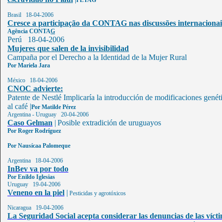
FETAG
Brasil 18-04-2006
Cresce a participação da CONTAG nas discussões internacionai
Agência CONTA
G
Perú 18-04-2006
Mujeres que salen de la invisibilidad
Campaña por el Derecho a la Identidad de la Mujer Rural
Por
Mariela Jara
México 18-04-2006
CNOC advierte:
Patente de Nestlé Implicaría la introducción de modificaciones genét
al café
|
Por Matilde Pérez
Argentina - Uruguay 20-04-2006
Caso Gelman
|
Posible extradición de uruguayos
Por Roger Rodríguez
Por Nausícaa Palomeque
Argentina 18-04-2006
InBev va por todo
Por Enildo Iglesias
Uruguay 19-04-2006
Veneno en la piel
|
Pesticidas y agrotóxicos
Nicaragua 19-04-2006
La Seguridad Social acepta considerar las denuncias de las víct