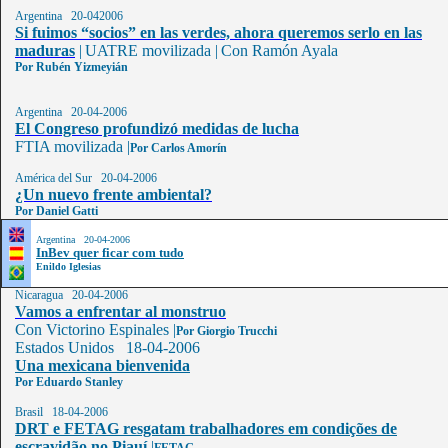
Argentina 20-042006
Si fuimos “socios” en las verdes, ahora queremos serlo en las
maduras
|
UATRE movilizada |
Con Ramón Ayala
Por Rubén Yizmeyián
Argentina 20-04-2006
El Congreso profundizó medidas de lucha
FTIA movilizada |
Por Carlos Amorín
América del Sur 20-04-2006
¿Un nuevo frente ambiental?
Por Daniel Gatti
Argentina 20-04-2006
InBev quer ficar com tudo
Enildo Iglesias
Nicaragua 20-04-2006
Vamos a enfrentar al monstruo
Con Victorino Espinales
|
Por Giorgio Trucchi
Estados Unidos 18-04-2006
Una mexicana bienvenida
Por Eduardo Stanley
Brasil 18-04-2006
DRT e FETAG resgatam trabalhadores em condições de
escravidão no Piauí
|