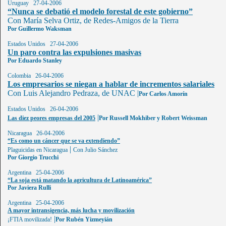
Uruguay 27-04-2006
“Nunca se debatió el modelo forestal de este gobierno”
Con María Selva Ortiz, de Redes-Amigos de la Tierra
Por Guillermo Waksman
Estados Unidos 27-04-2006
Un paro contra las expulsiones masivas
Por Eduardo Stanley
Colombia 26-04-2006
Los empresarios se niegan a hablar de incrementos salariales
Con Luis Alejandro Pedraza, de UNAC
|
Por Carlos Amorín
Estados Unidos 26-04-2006
|
Las diez peores empresas del 2005
Por Russell Mokhiber y Robert Weissman
Nicaragua 26-04-2006
“Es como un cáncer que se va extendiendo”
|
Plaguicidas en Nicaragua
Con Julio Sánchez
Por Giorgio Trucchi
Argentina 25-04-2006
“La soja está matando la agricultura de Latinoamérica”
Por Javiera Rulli
Argentina 25-04-2006
A mayor intransigencia, más lucha y movilización
|
¡FTIA movilizada!
Por Rubén Yizmeyián