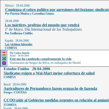
México 29-04-2006
Comienza el cobro político por agresiones del foxismo: sindicat
Por
Patricia Muñoz y Caronlina Gómez
28-04-2006
Los mártires, profetas del mundo que vendrá
1º de Mayo, Día Internacional de los Trabajadores
Por Guillermo Chifflet
España 28-04-2006
Las víctimas laborales
COMFIA
Por Carlos Amorín
Brasil 28-04-2006
Esto nos ha cambiado completamente la vida
Testimonio de Sergio da Silva, ex trabajador de Nestlé
Estados Unidos 28-04-2006
Sindicatos exigen a Wal-Mart mejor cobertura de salud
COMFIA
Brasil 28-04-2006
Agricultores de Pernambuco fazem ocupação de fazenda
Fetape / CONTAG
CCOO pide al Gobierno medidas urgentes en relación al amiant
|
COMFIA
España 28-04-2006