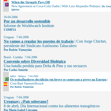
When the Struggle Pays Off
New Agreement at Coca-Cola Urabá
|
With Luis Alejandro Pedraza
|
By Gera
Iglesias
10-04-2006
Por un desarrollo sostenible
Informe de Worldwatch Institute
COMFIA
Uruguay 7-04-2006
No vamos a regalar los puestos de trabajo
|
Con Jorge Chichet,
presidente del Sindicato Autónomo Tabacalero
Por Rubén Yizmeyián
Brasil - Curitiba 7-04-2006
Convenio sobre Diversidad Biológica
Una batalla perdida para Delta & Pine y sus secuaces
Por Carlos Amorin
InBev - Bélgica 7-04-2006
Os trabalhadores decidirão em breve se começam a greve na Europa
|
Com Bart Vannetelbosch
Por Rubén Yizmeyián
Uruguay 7-04-2006
Uruguay: ¿País soberano?
8 de abril, Día Internacional contra los alimentos transgénicos
Por María Isabel Cárcamo