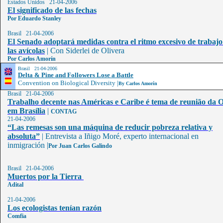
Estados Unidos 21-04-2006
El significado de las fechas
Por Eduardo Stanley
Brasil
21-04-2006
El Senado adoptará medidas contra el ritmo excesivo de trabajo
las avícolas
|
Con Siderlei de Olivera
Por Carlos Amorín
Brasil 21-04-2006
Delta & Pine and Followers Lose a Battle
Convention on Biological Diversity |
By Carlos Amorín
Brasil 21-04-2006
Trabalho decente nas Américas e Caribe é tema de reunião da 
em Brasília
|
CONTAG
21-04-2006
“Las remesas son una máquina de reducir pobreza relativa y
absoluta”
|
Entrevista a Iñigo Moré, experto internacional en
inmigración
|
Por Juan Carlos Galindo
Brasil 21-04-2006
Muertos por la Tierra
Adital
21-04-2006
Los ecologistas tenían razón
Comfia