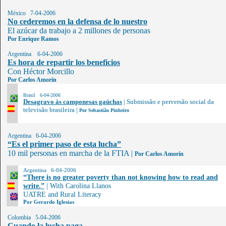
México 7-04-2006
No cederemos en la defensa de lo nuestro
El azúcar da trabajo a 2 millones de personas
Por Enrique Ramos
Argentina 6-04-2006
Es hora de repartir los beneficios
Con Héctor Morcillo
Por Carlos Amorín
Brasil 6-04-2006
Desagravo às camponesas gaúchas
|
Submissão e perversão social da
televisão brasileira
|
Por Sebastião Pinheiro
Argentina 6-04-2006
“Es el primer paso de esta lucha”
10 mil personas en marcha de la FTIA
|
Por Carlos Amorín
Argentina 6-04-2006
“There is no greater poverty than not knowing how to read and
write.”
|
With Carolina Llanos
UATRE and Rural Literacy
Por Gerardo Iglesias
Colombia 5-04-2006
Cuando la lucha paga